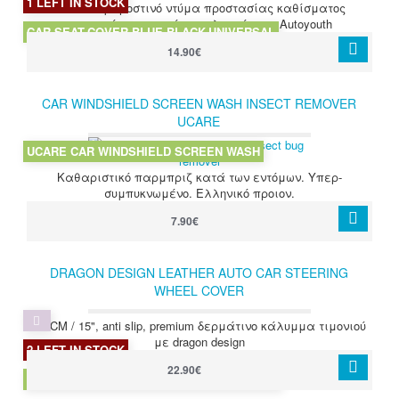
1 LEFT IN STOCK
Ποιοτικό μπροστινό ντύμα προστασίας καθίσματος
αυτοκινήτου σε μαύρο-μπλε μάρκας Autoyouth
CAR-SEAT-COVER-BLUE-BLACK-UNIVERSAL
14.90€
CAR WINDSHIELD SCREEN WASH INSECT REMOVER
UCARE
UCARE CAR WINDSHIELD SCREEN WASH
Καθαριστικό παρμπριζ κατά των εντόμων. Υπερ-
συμπυκνωμένο. Ελληνικό προιον.
7.90€
DRAGON DESIGN LEATHER AUTO CAR STEERING
WHEEL COVER
38 CM / 15", anti slip, premium δερμάτινο κάλυμμα τιμονιού
με dragon design
2 LEFT IN STOCK
22.90€
DRAGON DESIGN STEERING WHEEL COVER