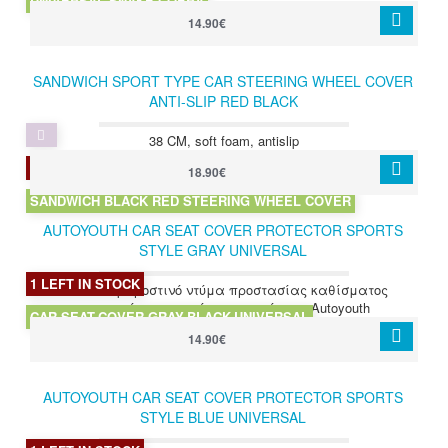
UNIVERSAL SNAKE COBRA
14.90€
SANDWICH SPORT TYPE CAR STEERING WHEEL COVER
ANTI-SLIP RED BLACK
38 CM, soft foam, antislip
2 LEFT IN STOCK
18.90€
SANDWICH BLACK RED STEERING WHEEL COVER
AUTOYOUTH CAR SEAT COVER PROTECTOR SPORTS
STYLE GRAY UNIVERSAL
1 LEFT IN STOCK
Ποιοτικό μπροστινό ντύμα προστασίας καθίσματος
αυτοκινήτου σε μαύρο-γκρι μάρκας Autoyouth
CAR-SEAT-COVER-GRAY-BLACK-UNIVERSAL
14.90€
AUTOYOUTH CAR SEAT COVER PROTECTOR SPORTS
STYLE BLUE UNIVERSAL