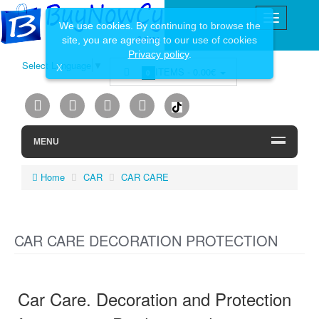
We use cookies. By continuing to browse the
site, you are agreeing to our use of cookies
Privacy policy
.
Select Language
▼
X
ITEMS -
0.00€
0
MENU
Home
CAR
CAR CARE
CAR CARE DECORATION PROTECTION
Car Care. Decoration and Protection