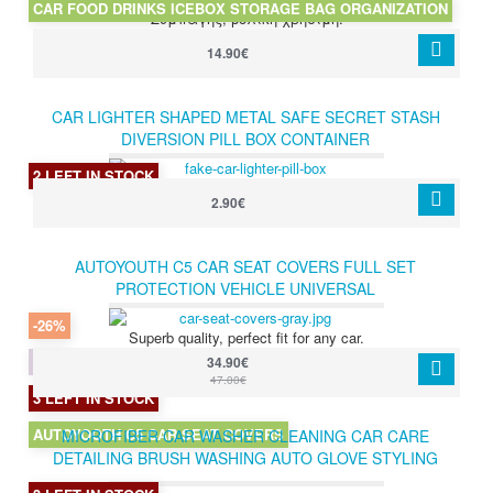
CAR FOOD DRINKS ICEBOX STORAGE BAG ORGANIZATION
Συμπαγής, βολική χρήσιμη.
14.90€
CAR LIGHTER SHAPED METAL SAFE SECRET STASH
DIVERSION PILL BOX CONTAINER
2 LEFT IN STOCK
2.90€
AUTOYOUTH C5 CAR SEAT COVERS FULL SET
PROTECTION VEHICLE UNIVERSAL
-26%
Superb quality, perfect fit for any car.
34.90€
47.00€
3 LEFT IN STOCK
AUTOYOOTH C5 CAR SEAT COVERS
MICROFIBER CAR WASHER CLEANING CAR CARE
DETAILING BRUSH WASHING AUTO GLOVE STYLING
SUPPLY ACCESSORY