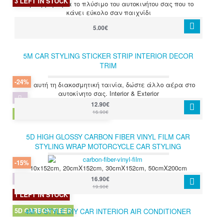
3 LEFT IN STOCK
Σφουγγάρι για το πλύσιμο του αυτοκινήτου σας που το
κάνει εύκολο σαν παιχνίδι
5.00€
5M CAR STYLING STICKER STRIP INTERIOR DECOR
TRIM
-24%
Με αυτή τη διακοσμητική ταινία, δώστε άλλο αέρα στο
αυτοκίνητο σας. Interior & Exterior
12.90€
16.90€
CAR STYLING STICKER STRIP
5D HIGH GLOSSY CARBON FIBER VINYL FILM CAR
STYLING WRAP MOTORCYCLE CAR STYLING
ACCESSORIES WATERPROOF CARBON FIBER FILM
-15%
10x152cm, 20cmX152cm, 30cmX152cm, 50cmX200cm
16.90€
19.90€
1 LEFT IN STOCK
5D CARBON FIBER
4M U STYLE DIY CAR INTERIOR AIR CONDITIONER