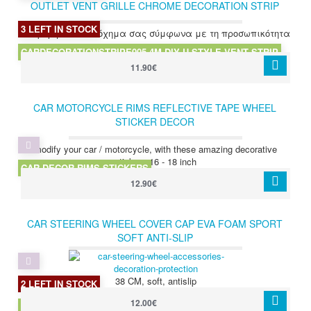
OUTLET VENT GRILLE CHROME DECORATION STRIP
SILVERY CAR STYLING CHROME SILVER
3 LEFT IN STOCK
διαμορφώστε το όχημα σας σύμφωνα με τη προσωπικότητα
σας
CARDECORATIONSTRIPE005 4M DIY U STYLE VENT STRIP
11.90€
CAR MOTORCYCLE RIMS REFLECTIVE TAPE WHEEL
STICKER DECOR
modify your car / motorcycle, with these amazing decorative
stickers 16 - 18 inch
CAR DECOR RIMS STICKERS
12.90€
CAR STEERING WHEEL COVER CAP EVA FOAM SPORT
SOFT ANTI-SLIP
38 CM, soft, antislip
2 LEFT IN STOCK
12.00€
SOFT BLACK RED OR WHITE