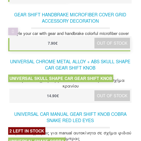
GEAR SHIFT HANDBRAKE MICROFIBER COVER GRID
ACCESSORY DECORATION
Style your car with gear and handbrake colorful microfiber cover
MICROFIBER ACCESSORY HANDBRAKE+SHIFT KNONB
OUT OF STOCK
7.90€
COVER
UNIVERSAL CHROME METAL ALLOY + ABS SKULL SHAPE
CAR GEAR SHIFT KNOB
UNIVERSAL SKULL SHAPE CAR GEAR SHIFT KNOB
Χερούλι ταχύτητας για όλα τα αυτοκίνητα σε σχήμα
κρανίου
OUT OF STOCK
14.90€
UNIVERSAL CAR MANUAL GEAR SHIFT KNOB COBRA
SNAKE RED LED EYES
2 LEFT IN STOCK
Χερούλι ταχύτητας για manual αυτοκίνητα σε σχήμα φιδιού
κόμπρας