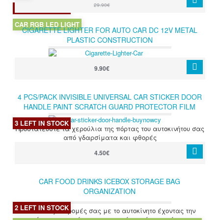
29.90€
3 LEFT IN STOCK
CAR RGB LED LIGHT
CIGARETTE LIGHTER FOR AUTO CAR DC 12V METAL
PLASTIC CONSTRUCTION
9.90€
4 PCS/PACK INVISIBLE UNIVERSAL CAR STICKER DOOR
HANDLE PAINT SCRATCH GUARD PROTECTOR FILM
SHEET STICKER
3 LEFT IN STOCK
Προστατεύστε τα χερούλια της πόρτας του αυτοκινήτου σας
από γδαρσίματα και φθορές
4.50€
CAR FOOD DRINKS ICEBOX STORAGE BAG
ORGANIZATION
2 LEFT IN STOCK
Κάντε τις εκδρομές σας με το αυτοκίνητο έχοντας την
τσάντα παγωνιέρα για φαγητό, ποτά αντικείμενα.