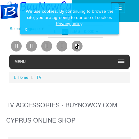
We use cookies. By continuing to browse the
site, you are agreeing to our use of cookies
Privacy policy
.
Select Language
▼
X
ITEMS -
0.00€
0
MENU
Home
TV
TV ACCESSORIES - BUYNOWCY.COM
CYPRUS ONLINE SHOP