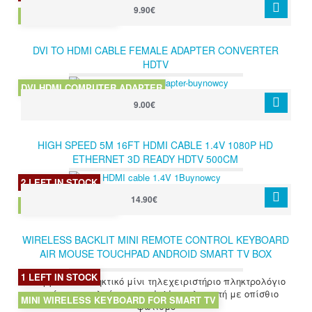
9.90€
HDMI 1.4V 3M CABLE
DVI TO HDMI CABLE FEMALE ADAPTER CONVERTER
HDTV
DVI HDMI COMPUTER ADAPTER
9.00€
HIGH SPEED 5M 16FT HDMI CABLE 1.4V 1080P HD
ETHERNET 3D READY HDTV 500CM
2 LEFT IN STOCK
14.90€
HDMI 1.4V 5M CABLE
WIRELESS BACKLIT MINI REMOTE CONTROL KEYBOARD
AIR MOUSE TOUCHPAD ANDROID SMART TV BOX
1 LEFT IN STOCK
Ασύρματο εκπληκτικό μίνι τηλεχειριστήριο πληκτρολόγιο
ποντίκι για τηλεόραση, android, υπολογιστή με οπίσθιο
MINI WIRELESS KEYBOARD FOR SMART TV
φωτισμό