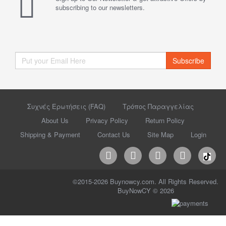
subscribing to our newsletters.
Subscribe
Συχνές Ερωτήσεις (FAQ)
Τρόπος Παραγγελίας
About Us
Privacy Policy
Return Policy
Shipping & Payment
Contact Us
Site Map
Login
©2015-2026 Buynowcy.com. All Rights Reserved.
BuyNowCY © 2026