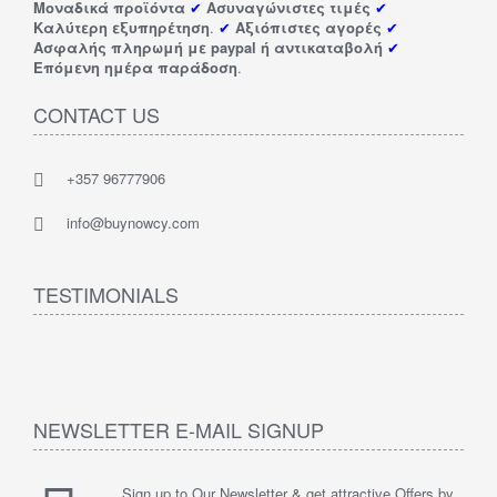
Μοναδικά προϊόντα
✔
Ασυναγώνιστες τιμές
✔
Καλύτερη εξυπηρέτηση
.
✔
Αξιόπιστες αγορές
✔
Ασφαλής πληρωμή με paypal ή αντικαταβολή
✔
Επόμενη ημέρα παράδοση
.
CONTACT US
+357 96777906
info@buynowcy.com
TESTIMONIALS
NEWSLETTER E-MAIL SIGNUP
Sign up to Our Newsletter & get attractive Offers by