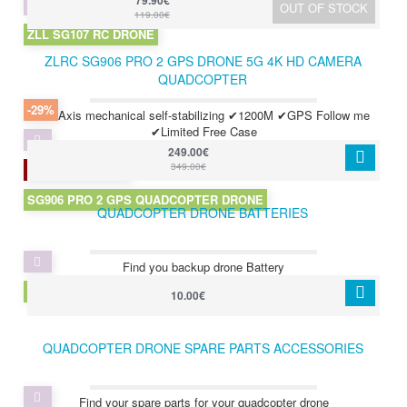
79.90€
OUT OF STOCK
119.00€
ZLL SG107 RC DRONE
ZLRC SG906 PRO 2 GPS DRONE 5G 4K HD CAMERA
QUADCOPTER
-29%
✔3-Axis mechanical self-stabilizing ✔1200M ✔GPS Follow me
✔Limited Free Case
249.00€
349.00€
1 LEFT IN STOCK
SG906 PRO 2 GPS QUADCOPTER DRONE
QUADCOPTER DRONE BATTERIES
Find you backup drone Battery
DRONE BATTERIES
10.00€
QUADCOPTER DRONE SPARE PARTS ACCESSORIES
Find your spare parts for your quadcopter drone