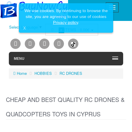
We use cookies. By continuing to browse the
site, you are agreeing to our use of cookies
Privacy policy
.
Select Language
▼
X
ITEMS -
0.00€
0
MENU
Home
HOBBIES
RC DRONES
CHEAP AND BEST QUALITY RC DRONES &
QUADCOPTERS TOYS IN CYPRUS