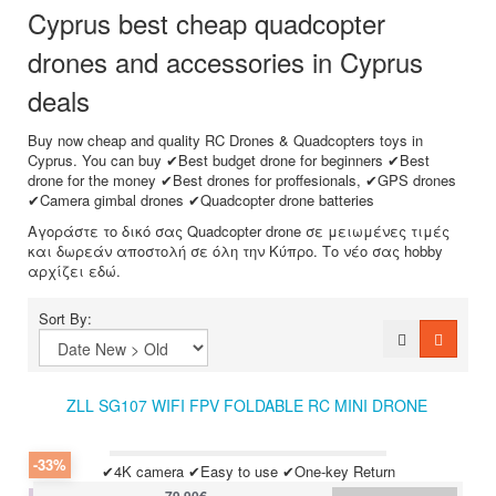
Cyprus best cheap quadcopter
drones and accessories in Cyprus
deals
Buy now cheap and quality RC Drones & Quadcopters toys in
Cyprus. You can buy ✔Best budget drone for beginners ✔Best
drone for the money ✔Best drones for proffesionals, ✔GPS drones
✔Camera gimbal drones ✔Quadcopter drone batteries
Αγοράστε το δικό σας Quadcopter drone σε μειωμένες τιμές
και δωρεάν αποστολή σε όλη την Κύπρο. Το νέο σας hobby
αρχίζει εδώ.
Sort By:
ZLL SG107 WIFI FPV FOLDABLE RC MINI DRONE
-33%
✔4K camera ✔Easy to use ✔One-key Return