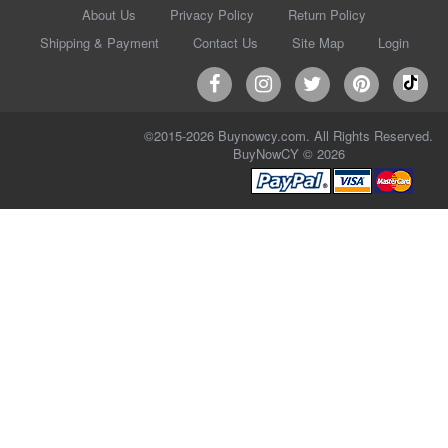
About Us
Privacy Policy
Return Policy
Shipping & Payment
Contact Us
Site Map
Login
©2015-2026 Buynowcy.com. All Rights Reserved.
BuyNowCY © 2026