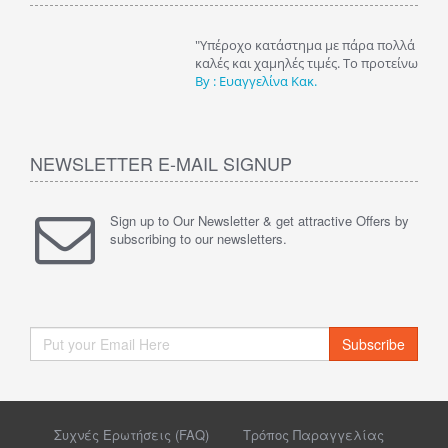
"Υπέροχο κατάστημα με πάρα πολλά πραγματάκια και σε πολύ
"Fast
καλές και χαμηλές τιμές. Το προτείνω ανεπιφύλακτα "
By : 
By : Ευαγγελίνα Κακ.
NEWSLETTER E-MAIL SIGNUP
Sign up to Our Newsletter & get attractive Offers by
subscribing to our newsletters.
Subscribe
Συχνές Ερωτήσεις (FAQ)
Τρόπος Παραγγελίας