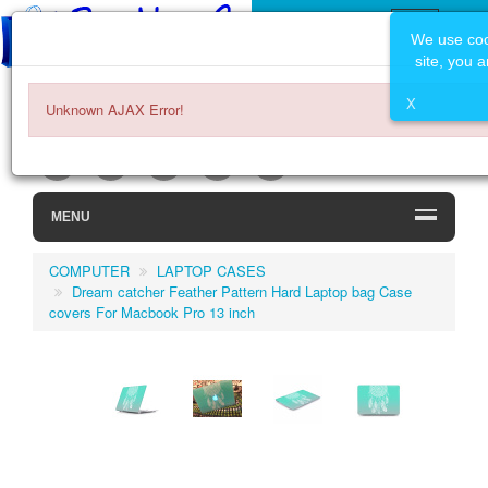
We use coo
site, you 
Select Language
▼
X
Unknown AJAX Error!
ITEMS -
0.00€
0
MENU
COMPUTER
LAPTOP CASES
Dream catcher Feather Pattern Hard Laptop bag Case
covers For Macbook Pro 13 inch