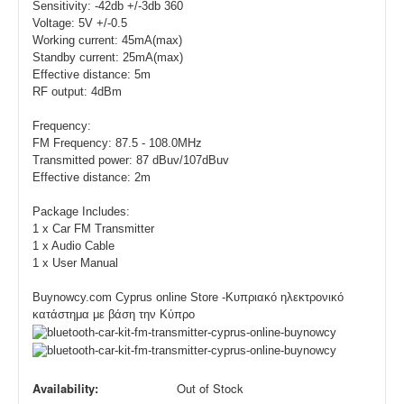
Sensitivity: -42db +/-3db 360
Voltage: 5V +/-0.5
Working current: 45mA(max)
Standby current: 25mA(max)
Effective distance: 5m
RF output: 4dBm
Frequency:
FM Frequency: 87.5 - 108.0MHz
Transmitted power: 87 dBuv/107dBuv
Effective distance: 2m
Package Includes:
1 x Car FM Transmitter
1 x Audio Cable
1 x User Manual
Buynowcy.com Cyprus online Store -Κυπριακό ηλεκτρονικό
κατάστημα με βάση την Κύπρο
Availability:
Out of Stock