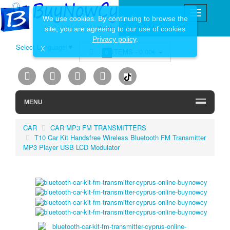
We use cookies. By continuing to browse the
site, you are agreeing to our use of cookies
Privacy policy
.
Select Language
▼
X
ITEMS -
0.00€
0
MENU
CAR
CAR MP3 FM TRANSMITTERS
T10 Car Kit Handsfree Wireless Bluetooth FM Transmitter
MP3 Player USB LCD Modulator