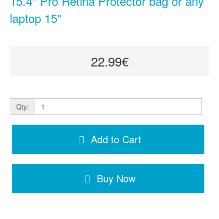
15.4" Pro Retina Protector bag or any
laptop 15"
22.99€
Qty:
Add to Cart
Buy Now