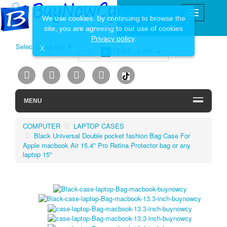
We use cookies. By continuing to browse the
site, you are agreeing to our use of cookies
Privacy policy
.
Select Language
▼
X
ITEMS -
0.00€
0
MENU
COMPUTER
LAPTOP CASES
Black Universal Double pocket fashion Bag Case For
Apple macbook Air 15.4" Pro Retina Protector bag or any
laptop 15"