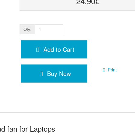
24.90€
Qty:
Add to Cart
Print
Buy Now
d fan for Laptops