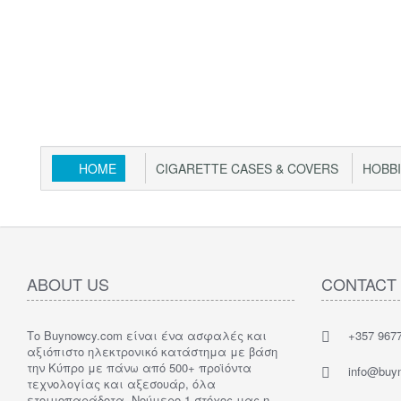
HOME
CIGARETTE CASES & COVERS
HOBB
ABOUT US
CONTACT
Το Buynowcy.com είναι ένα ασφαλές και
+357 967
αξιόπιστο ηλεκτρονικό κατάστημα με βάση
την Κύπρο με πάνω από 500+ προϊόντα
info@buy
τεχνολογίας και αξεσουάρ, όλα
ετοιμοπαράδοτα. Νούμερο 1 στόχος μας η