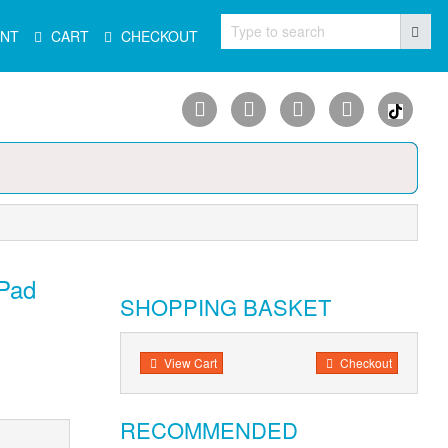
Type to search
NT
CART
CHECKOUT
 Pad
SHOPPING BASKET
View Cart
Checkout
RECOMMENDED