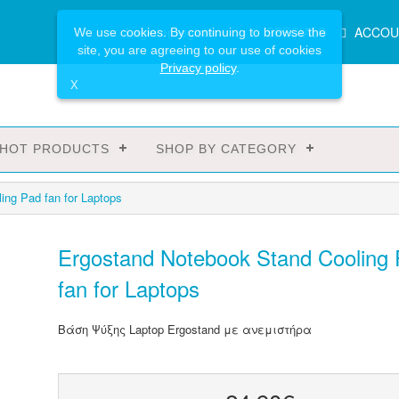
Main
Login or register
SPECIALS
ACCOU
We use cookies. By continuing to browse the
Menu
site, you are agreeing to our use of cookies
Privacy policy
.
X
HOT PRODUCTS
SHOP BY CATEGORY
ing Pad fan for Laptops
Ergostand Notebook Stand Cooling
fan for Laptops
Βάση Ψύξης Laptop Ergostand με ανεμιστήρα