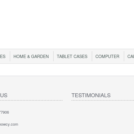
IES
HOME & GARDEN
TABLET CASES
COMPUTER
CA
 US
TESTIMONIALS
77906
nowcy.com