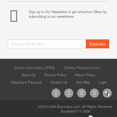
Sign up to Our Newsletter & get attractive Offers by
subscribing to our newsletters.
Subscribe
Συχνές Ερωτήσεις (FAQ)
Τρόπος Παραγγελίας
About Us
Privacy Policy
Return Policy
Shipping & Payment
Contact Us
Site Map
Login
©2015-2026 Buynowcy.com. All Rights Reserved.
BuyNowCY © 2026