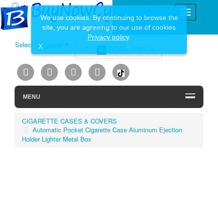
We use cookies. By continuing to browse the
site, you are agreeing to our use of cookies
Privacy policy
.
Select Language
▼
X
ITEMS -
0.00€
0
MENU
CIGARETTE CASES & COVERS
Automatic Pocket Cigarette Case Aluminum Ejection
Holder Lighter Metal Box