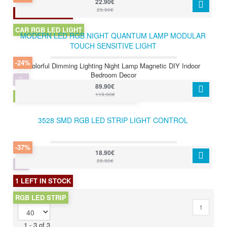
22.90€
29.90€
3 LEFT IN STOCK
CAR RGB LED LIGHT
MODERN LED RGB NIGHT QUANTUM LAMP MODULAR
TOUCH SENSITIVE LIGHT
-24%
Colorful Dimming Lighting Night Lamp Magnetic DIY Indoor
Bedroom Decor
89.90€
119.00€
LED-RGB-QUANTUM-LAMP-MODULAR
3528 SMD RGB LED STRIP LIGHT CONTROL
-37%
18.90€
29.90€
1 LEFT IN STOCK
RGB LED STRIP
Per Page
1
1 - 3 of 3