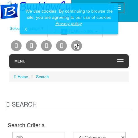
We use cookies. By continuing to browse the
site, you are agreeing to our use of cookies
Privacy policy
.
Select Language
▼
X
ITEMS -
0.00€
0
MENU
Home
Search
SEARCH
Search Criteria