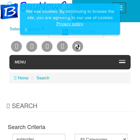
We use cookies. By continuing to browse the
site, you are agreeing to our use of cookies
Privacy policy
.
Select Language
▼
X
ITEMS -
0.00€
0
MENU
Home
Search
SEARCH
Search Criteria