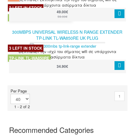
υπάρχοντα ασύρματα δίκτυα
2 LEFT IN STOCK
49.00€
59.00€
TP-LINK WI-FI EXTENDER RE205
300MBPS UNIVERSAL WIRELESS N RANGE EXTENDER
TP-LINK TL-WA850RE UK PLUG
3 LEFT IN STOCK
Βελτιώνει την ισχύ του σήματος wifi σε υπάρχοντα
ασύρματα δίκτυα
TP-LINK TL-WA850RE
34.90€
Per Page
1
1 - 2 of 2
Recommended Categories