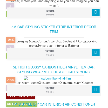
For car, motorcycle, and anything else you can imagine you can
wrap it
19.90€
3D CARBON FIBER VINYL
34.90€
5M CAR STYLING STICKER STRIP INTERIOR DECOR
TRIM
-24%
Με αυτή τη διακοσμητική ταινία, δώστε άλλο αέρα στο
αυτοκίνητο σας. Interior & Exterior
12.90€
16.90€
CAR STYLING STICKER STRIP
5D HIGH GLOSSY CARBON FIBER VINYL FILM CAR
STYLING WRAP MOTORCYCLE CAR STYLING
ACCESSORIES WATERPROOF CARBON FIBER FILM
-15%
10x152cm, 20cmX152cm, 30cmX152cm, 50cmX200cm
16.90€
19.90€
1 LEFT IN STOCK
5D CARBON FIBER
4M U STYLE DIY CAR INTERIOR AIR CONDITIONER