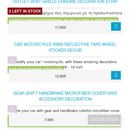
OUTLET VENT GRILLE CHROME DECORATION STRIP
SILVERY CAR STYLING CHROME SILVER
3 LEFT IN STOCK
διαμορφώστε το όχημα σας σύμφωνα με τη προσωπικότητα
σας
CARDECORATIONSTRIPE005 4M DIY U STYLE VENT STRIP
11.90€
CAR MOTORCYCLE RIMS REFLECTIVE TAPE WHEEL
STICKER DECOR
modify your car / motorcycle, with these amazing decorative
stickers 16 - 18 inch
CAR DECOR RIMS STICKERS
12.90€
GEAR SHIFT HANDBRAKE MICROFIBER COVER GRID
ACCESSORY DECORATION
Style your car with gear and handbrake colorful microfiber cover
MICROFIBER ACCESSORY HANDBRAKE+SHIFT KNONB
OUT OF STOCK
7.90€
COVER