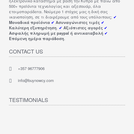
ηλεκτρονικό κατάστημα με βάση την Κύπρο με πάνω από
500+ προϊόντα τεχνολογίας και αξεσουάρ, όλα
ετοιμοπαράδοτα. Νούμερο 1 στόχος μας η δική σας
ικανοποίηση, σε τι διαφέρουμε από τους υπόλοιπους;
✔
Μοναδικά προϊόντα
✔
Ασυναγώνιστες τιμές
✔
Καλύτερη εξυπηρέτηση
.
✔
Αξιόπιστες αγορές
✔
Ασφαλής πληρωμή με paypal ή αντικαταβολή
✔
Επόμενη ημέρα παράδοση
.
CONTACT US
+357 96777906
info@buynowcy.com
TESTIMONIALS