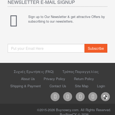
NEWSLETTER E-MAIL SIGNUP
Sign up to Our Newsletter & get attractive Offers by
subscribing to our newsletters.
Subscribe
Συχνές Ερωτήσεις (FAQ)
Τρόπος Παραγγελίας
About Us
Privacy Policy
Return Policy
Shipping & Payment
Contact Us
Site Map
Login
©2015-2026 Buynowcy.com. All Rights Reserved.
BuyNowCY © 2026