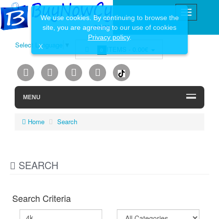
We use cookies. By continuing to browse the
site, you are agreeing to our use of cookies
Privacy policy
.
Select Language
▼
X
ITEMS -
0.00€
0
MENU
Home
Search
SEARCH
Search Criteria