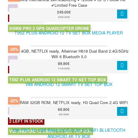
✔Limited Free Case
249.00€
349.00€
1 LEFT IN STOCK
SG906 PRO 2 GPS QUADCOPTER DRONE
T95Z PLUS ANDROID 12 TV SET BOX MEDIA PLAYER
-25%
64GB 4GB, NETFLIX ready, Allwinner H618 Dual Band 2.4G/5GHz
Wifi 6 Bluetooth 5.0
89.90€
119.90€
2 LEFT IN STOCK
T59Z PLUS ANDROID 12 SMART TV SET TOP BOX
V88 ANDROID 12 SMART TV SET TOP BOX
-22%
4GB RAM 32GB ROM, NETFLIX ready, H3 Quad Core 2.4G WIFI
69.90€
89.90€
2 LEFT IN STOCK
X88 PRO 10 4GB RAM 32GB ROM 5G WIFI BLUETOOTH
V88 ANDROID 12 SMART TV SET TOP BOX
ANDROID 4K TV BOX